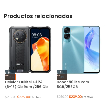
Productos relacionados
-11%
-4%
Celular Oukitel G1 24
Honor 90 lite Ram
H
(6+18) Gb Ram /256 Gb
8GB/256GB
2
color NARANJA
$
239.00
$
$
225.00
$
250.00
Efectivo
$
252.00
Efectivo