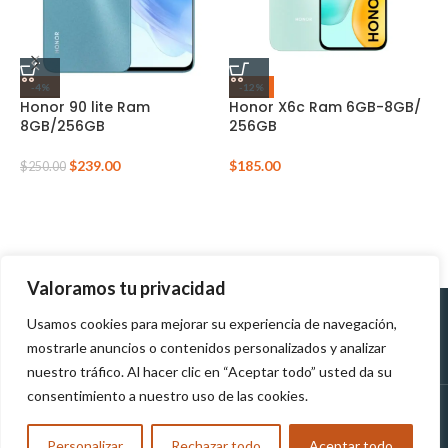
-4%
-12%
Honor 90 lite Ram
Honor X6c Ram 6GB-8GB/
I
8GB/256GB
256GB
8
$
239.00
$
185.00
$
250.00
$
Valoramos tu privacidad
Usamos cookies para mejorar su experiencia de navegación,
Políticas de
Políticas de tratamiento de
mostrarle anuncios o contenidos personalizados y analizar
Devolución
datos personales
nuestro tráfico. Al hacer clic en “Aceptar todo” usted da su
consentimiento a nuestro uso de las cookies.
MUNDOTEK
2023
TODOS LOS DERECHOS RESERVADOS
Personalizar
Rechazar todo
Aceptar todo