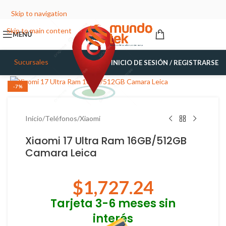
Skip to navigation
Skip to main content
MENÚ
Sucursales
INICIO DE SESIÓN / REGISTRARSE
Haga Click para agrandar
-7%
Inicio
/
Teléfonos
/
Xiaomi
Xiaomi 17 Ultra Ram 16GB/512GB
Camara Leica
$
1,727.24
Tarjeta 3-6 meses sin
interés