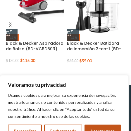
B
-12%
-15%
H
Black & Decker Aspiradora
Black & Decker Batidora
de Bolsa (BD-VCBD603)
de Inmersión 3-en-1 (BD-
HB2800B)
$
$
115.00
$
55.00
$
130.00
$
65.00
Valoramos tu privacidad
Usamos cookies para mejorar su experiencia de navegación,
Políticas de
Políticas de tratamiento de
mostrarle anuncios o contenidos personalizados y analizar
Devolución
datos personales
nuestro tráfico. Al hacer clic en “Aceptar todo” usted da su
consentimiento a nuestro uso de las cookies.
MUNDOTEK
2023
TODOS LOS DERECHOS RESERVADOS
Personalizar
Rechazar todo
Aceptar todo