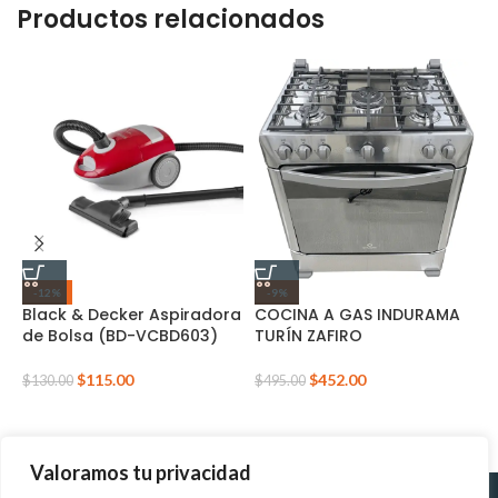
Productos relacionados
-12%
-9%
Black & Decker Aspiradora
COCINA A GAS INDURAMA
E
de Bolsa (BD-VCBD603)
TURÍN ZAFIRO
R
Q
$
115.00
$
452.00
$
130.00
$
495.00
$
Valoramos tu privacidad