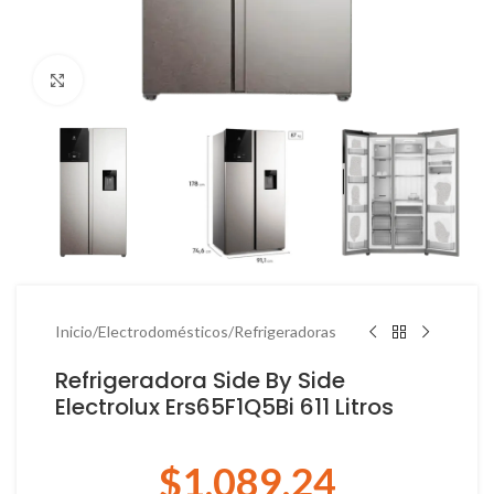
Haga Click para agrandar
Inicio
/
Electrodomésticos
/
Refrigeradoras
Refrigeradora Side By Side
Electrolux Ers65F1Q5Bi 611 Litros
$
1,089.24