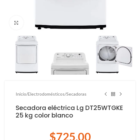
Haga Click para agrandar
Inicio
/
Electrodomésticos
/
Secadoras
Secadora eléctrica Lg DT25WTGKE
25 kg color blanco
$
725.00