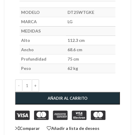
MODELO
DT25WTGKE
MARCA
LG
MEDIDAS
Alto
112.3 cm
Ancho
68.6 cm
Profundidad
75 cm
Peso
62 kg
AÑADIR AL CARRITO
Comparar
Añadir a lista de deseos