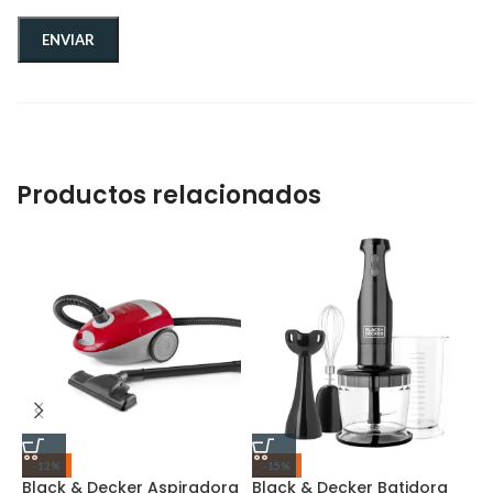
Productos relacionados
-12%
-15%
Black & Decker Aspiradora
Black & Decker Batidora
C