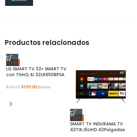
Productos relacionados
-17%
LG SMART TV 32» SMART TV
con ThinQ AI 32LR650BPSA
$
199.00
$
239.00
Efectivo
-23%
SMART TV INDURAMA TV
S
43TIKJ5UHD 43Pulgadas
L
u