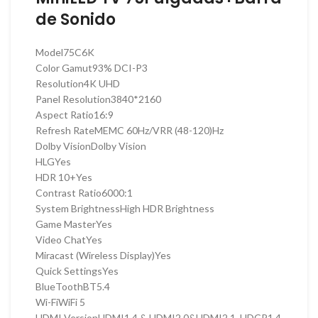
de Sonido
Model
75C6K
Color Gamut
93% DCI-P3
Resolution
4K UHD
Panel Resolution
3840*2160
Aspect Ratio
16:9
Refresh Rate
MEMC 60Hz/VRR (48-120)Hz
Dolby Vision
Dolby Vision
HLG
Yes
HDR 10+
Yes
Contrast Ratio
6000:1
System Brightness
High HDR Brightness
Game Master
Yes
Video Chat
Yes
Miracast (Wireless Display)
Yes
Quick Settings
Yes
BlueTooth
BT5.4
Wi-Fi
WiFi 5
HDMI Version
HDMI1.4 & HDMI2.0&HDMI2.1, HDCP1.4