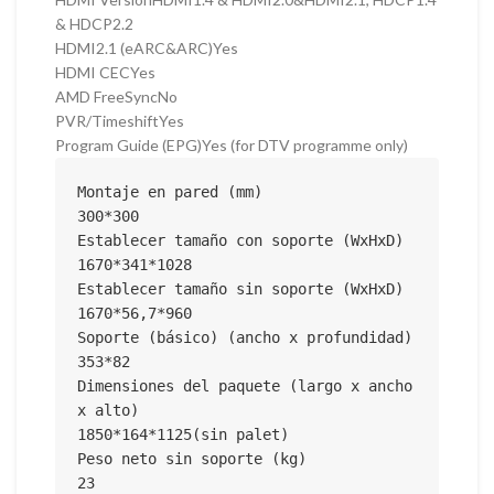
& HDCP2.2
HDMI2.1 (eARC&ARC)
Yes
HDMI CEC
Yes
AMD FreeSync
No
PVR/Timeshift
Yes
Program Guide (EPG)
Yes (for DTV programme only)
Montaje en pared (mm)

300*300

Establecer tamaño con soporte (WxHxD)

1670*341*1028

Establecer tamaño sin soporte (WxHxD)

1670*56,7*960

Soporte (básico) (ancho x profundidad)

353*82

Dimensiones del paquete (largo x ancho 
x alto)

1850*164*1125(sin palet)

Peso neto sin soporte (kg)

23
