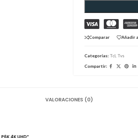
Comparar
Añadir a
Categorías:
Tcl
,
Tvs
Compartir:
VALORACIONES (0)
L P6K 4K UHD”