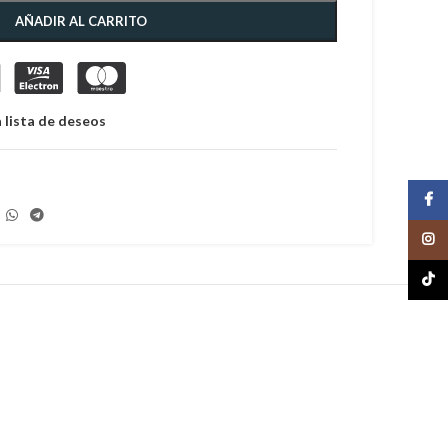
AÑADIR AL CARRITO
 lista de deseos
Face
Insta
TikTo