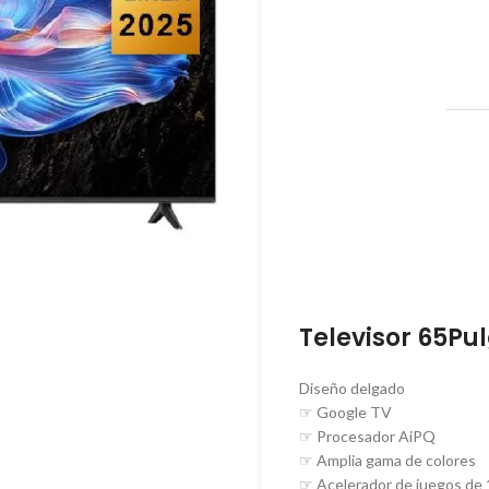
Televisor 65Pu
Diseño delgado
☞ Google TV
☞ Procesador AiPQ
☞ Amplia gama de colores
☞ Acelerador de juegos de