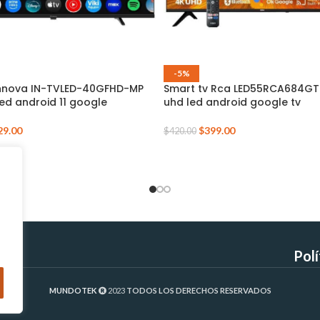
-5%
Innova IN-TVLED-40GFHD-MP
Smart tv Rca LED55RCA684GT 
led android 11 google
uhd led android google tv
29.00
$
399.00
$
420.00
Pol
MUNDOTEK
2023
TODOS LOS DERECHOS RESERVADOS