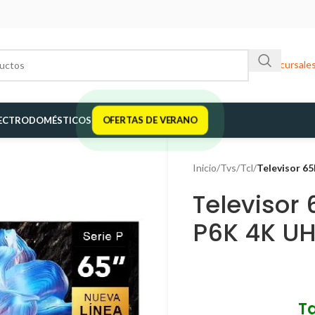
Sucursale
ECTRODOMÉSTICOS
OFERTAS DE VERANO
Inicio
/
Tvs
/
Tcl
/
Televisor 6
Televisor
P6K 4K U
T