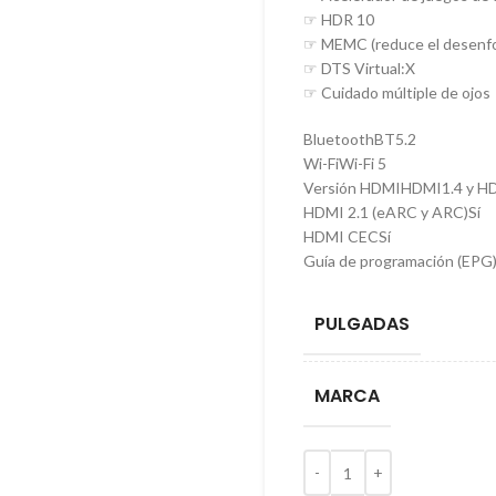
☞ HDR 10
☞ MEMC (reduce el desenfoq
☞ DTS Virtual:X
☞ Cuidado múltiple de ojos
Bluetooth
BT5.2
Wi-Fi
Wi-Fi 5
Versión HDMI
HDMI1.4 y HD
HDMI 2.1 (eARC y ARC)
Sí
HDMI CEC
Sí
Guía de programación (EPG
PULGADAS
MARCA