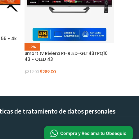
-12%
55 » 4k
Televisor
-9%
$
4
$
510.00
Smart tv Riviera RI-RLED-GLT43TPQ10
43 » QLED 43
$
289.00
$
319.00
íticas de tratamiento de datos personales
Compra y Reclama tu Obsequio