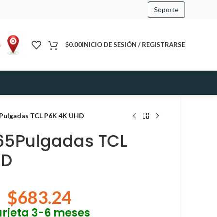
Soporte
s
$
0.00
INICIO DE SESIÓN / REGISTRARSE
5Pulgadas TCL P6K 4K UHD
 65Pulgadas TCL
HD
$
683.24
arjeta 3-6 meses