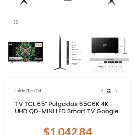
Haga Click para agrandar
Inicio
/
Tvs
/
Tcl
TV TCL 65″ Pulgadas 65C6K 4K-
UHD QD-MINI LED Smart TV Google
$
1,042.84