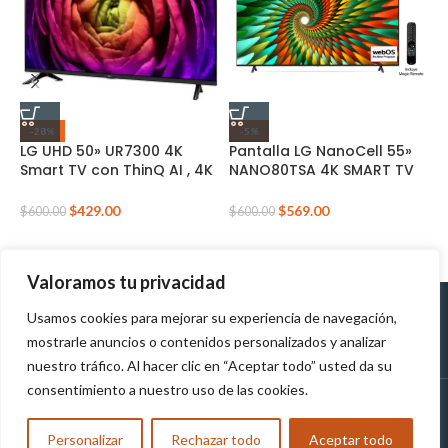
-28%
-5%
LG UHD 50» UR7300 4K
Pantalla LG NanoCell 55»
S
Smart TV con ThinQ AI , 4K
NANO80TSA 4K SMART TV
4
Procesador
con ThinQ AI
Inteligente(2023) +MAGI
$
429.00
$
569.00
$
$
600.00
$
600.00
CONTROL
Valoramos tu privacidad
Usamos cookies para mejorar su experiencia de navegación,
Políticas de
Políticas de tratamiento de
mostrarle anuncios o contenidos personalizados y analizar
Devolución
datos personales
nuestro tráfico. Al hacer clic en “Aceptar todo” usted da su
consentimiento a nuestro uso de las cookies.
MUNDOTEK
2023
TODOS LOS DERECHOS RESERVADOS
Personalizar
Rechazar todo
Aceptar todo