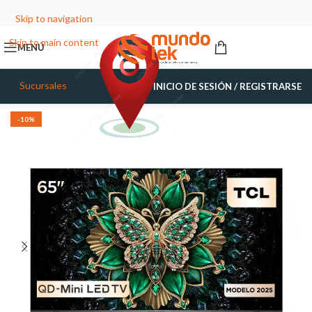
Skip to navigation
Skip to main content
MENÚ
Sucursales
INICIO DE SESIÓN / REGISTRARSE
-10%