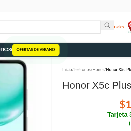
Sucursales
TICOS
OFERTAS DE VERANO
Inicio
/
Teléfonos
/
Honor
/
Honor X5c P
Honor X5c Plu
$
Tarjeta