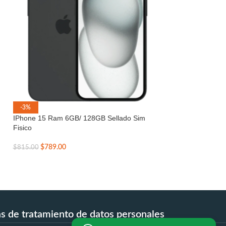
-3%
-10%
IPhone 15 Ram 6GB/ 128GB Sellado Sim
iPhone 16 SIM-F
Fisico
SELLADO
$
789.00
$
919.00
$
815.00
$
1,019.00
as de tratamiento de datos personales