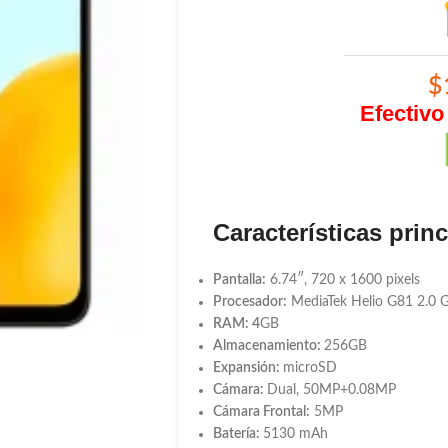
$
Efectivo
Características prin
Pantalla:
6.74″, 720 x 1600 pixels
Procesador:
MediaTek Helio G81 2.0 
RAM: 4
GB
Almacenamiento:
256GB
Expansión:
microSD
Cámara:
Dual, 50MP+0.08MP
Cámara Frontal:
5MP
Batería:
5130 mAh