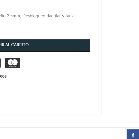
io 3.5mm, Desbloqueo dactilar y facial
IR AL CARRITO
seos
Faceb