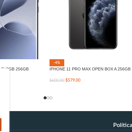
-4%
lus 8+8GB 256GB
IPHONE 11 PRO MAX OPEN BOX A 256GB
$
579.00
$
600.00
Polític