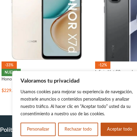
-33%
-12%
Infinix Hot 60 pro p
NUEVO
Honor X7d Ram 6+6GB/ 256GB
Valoramos tu privacidad
$
255.00
$
290.00
$
229.00
Usamos cookies para mejorar su experiencia de navegación,
mostrarle anuncios o contenidos personalizados y analizar
nuestro tráfico. Al hacer clic en “Aceptar todo” usted da su
consentimiento a nuestro uso de las cookies.
Políticas de Devolución
Personalizar
Rechazar todo
Aceptar todo