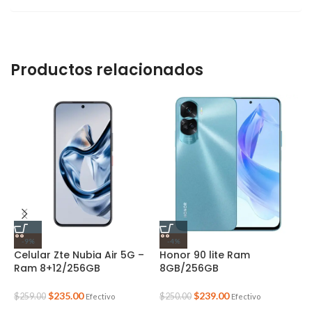
Productos relacionados
-9%
-4%
Celular Zte Nubia Air 5G –
Honor 90 lite Ram
I
Ram 8+12/256GB
8GB/256GB
S
$
235.00
$
239.00
$
259.00
$
250.00
$
Efectivo
Efectivo