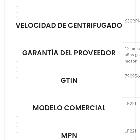
630RP
VELOCIDAD DE CENTRIFUGADO
12 mese
GARANTÍA DEL PROVEEDOR
años ga
motor
790956
GTIN
LP22I
MODELO COMERCIAL
LP22I
MPN