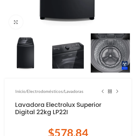
Haga Click para agrandar
Inicio
/
Electrodomésticos
/
Lavadoras
Lavadora Electrolux Superior
Digital 22kg LP22I
$
578.84