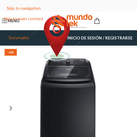
Skip to navigation
Skip to main content
MENÚ
Sucursales
INICIO DE SESIÓN / REGISTRARSE
-4%