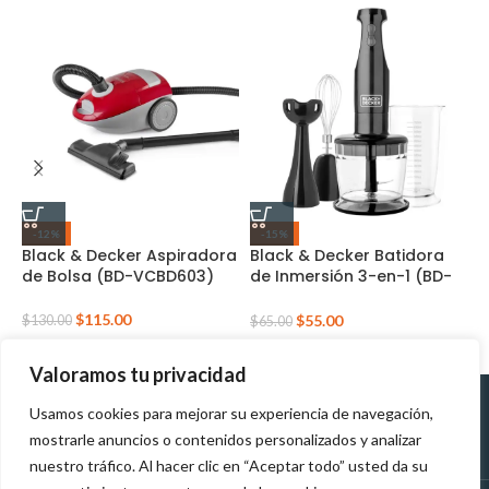
-12%
-15%
Black & Decker Aspiradora
Black & Decker Batidora
C
de Bolsa (BD-VCBD603)
de Inmersión 3-en-1 (BD-
S
HB2800B)
$
115.00
$
55.00
$
130.00
$
$
65.00
Valoramos tu privacidad
Usamos cookies para mejorar su experiencia de navegación,
Políticas de
Políticas de tratamiento de
mostrarle anuncios o contenidos personalizados y analizar
Devolución
datos personales
nuestro tráfico. Al hacer clic en “Aceptar todo” usted da su