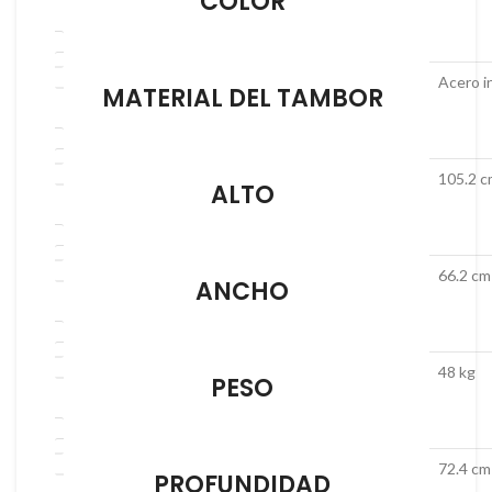
COLOR
Acero i
MATERIAL DEL TAMBOR
105.2 c
ALTO
66.2 cm
ANCHO
48 kg
PESO
72.4 cm
PROFUNDIDAD