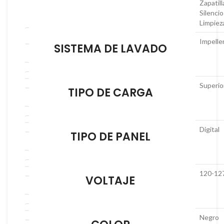
Zapatill
Silencio
Limpiez
Impelle
SISTEMA DE LAVADO
Superio
TIPO DE CARGA
Digital
TIPO DE PANEL
120-12
VOLTAJE
Negro