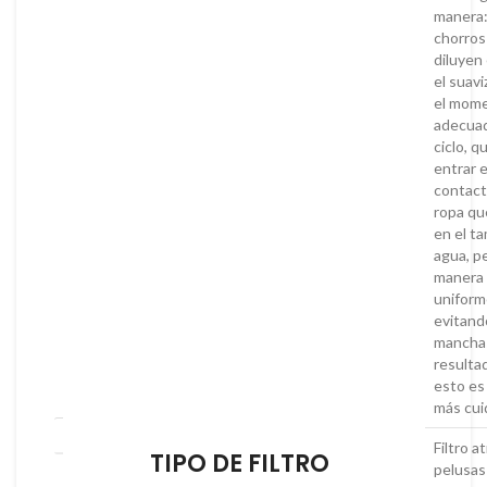
manera:
chorros
diluyen 
el suav
el mom
adecuad
ciclo, q
entrar 
contact
ropa qu
en el t
agua, p
manera
uniform
evitand
manchas
resulta
esto es
más cui
Filtro a
TIPO DE FILTRO
pelusas