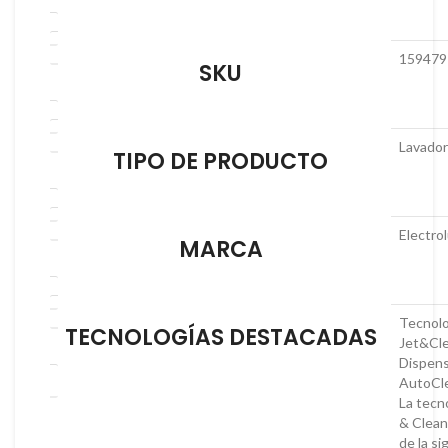
159479
SKU
Lavador
TIPO DE PRODUCTO
Electro
MARCA
Tecnolo
TECNOLOGÍAS DESTACADAS
Jet&Cl
Dispen
AutoCl
La tecn
& Clean
de la si