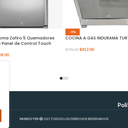
-9%
oma Zafiro 5 Quemadores
COCINA A GAS INDURAMA TURÍ
 Panel de Control Touch
$
452.00
$
495.00
09.00
Pol
MUNDOTEK
2023
TODOS LOS DERECHOS RESERVADOS