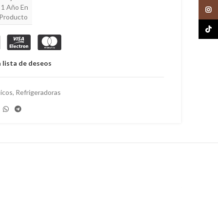
, 1 Año En
Insta
 Producto
TikTo
 lista de deseos
icos
,
Refrigeradoras