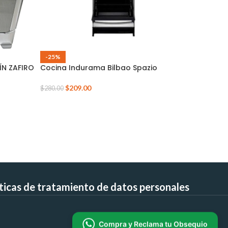
-25%
-29%
N ZAFIRO
Cocina Indurama Bilbao Spazio
Cocina I
Quemado
$
209.00
$
280.00
$
2
$
290.00
íticas de tratamiento de datos personales
Compra y Reclama tu Obsequio