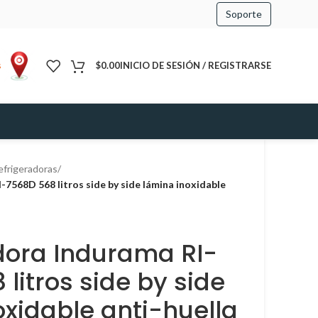
Soporte
s
$
0.00
INICIO DE SESIÓN / REGISTRARSE
efrigeradoras
/
-7568D 568 litros side by side lámina inoxidable
dora Indurama RI-
litros side by side
oxidable anti-huella