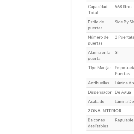
Capacidad
568 litros
Total
Estilo de
Side By Si
puertas
Número de
2 Puerta(s
puertas
Alarma en la
SI
puerta
Tipo Manijas
Empotrad
Puertas
Antihuellas
Lámina An
Dispensador
De Agua
Acabado
Lámina De
ZONA INTERIOR
Balcones
Regulable
deslizables