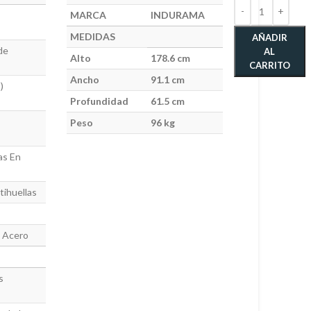
MARCA
INDURAMA
MEDIDAS
AÑADIR
de
AL
Alto
178.6 cm
CARRITO
Ancho
91.1 cm
)
Profundidad
61.5 cm
Peso
96 kg
as En
tihuellas
 Acero
s