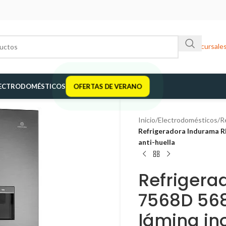
Sucursale
ECTRODOMÉSTICOS
OFERTAS DE VERANO
Inicio
/
Electrodomésticos
/
R
Refrigeradora Indurama RI
anti-huella
Refrigera
7568D 568 
lámina in