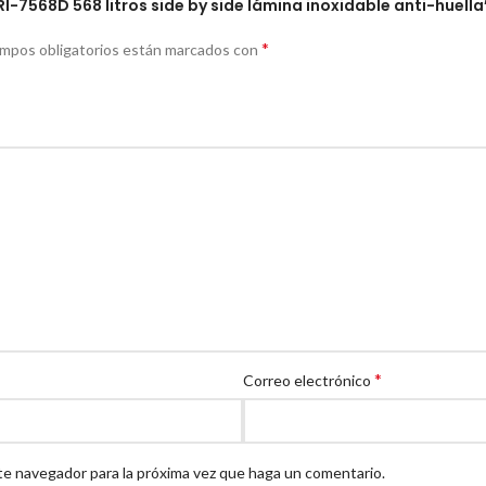
I-7568D 568 litros side by side lámina inoxidable anti-huella
*
ampos obligatorios están marcados con
*
Correo electrónico
te navegador para la próxima vez que haga un comentario.