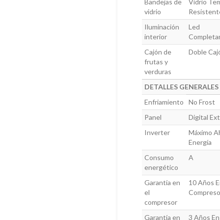
Bandejas de
Vidrio Te
vidrio
Resistent
Iluminación
Led
interior
Completa
Cajón de
Doble Caj
frutas y
verduras
DETALLES GENERALES
Enfriamiento
No Frost
Panel
Digital Ext
Inverter
Máximo A
Energía
Consumo
A
energético
Garantía en
10 Años E
el
Compreso
compresor
Garantía en
3 Años En