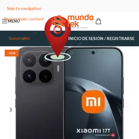
Skip to navigation
Skip to main content
MENÚ
Sucursales
INICIO DE SESIÓN / REGISTRARSE
-15%