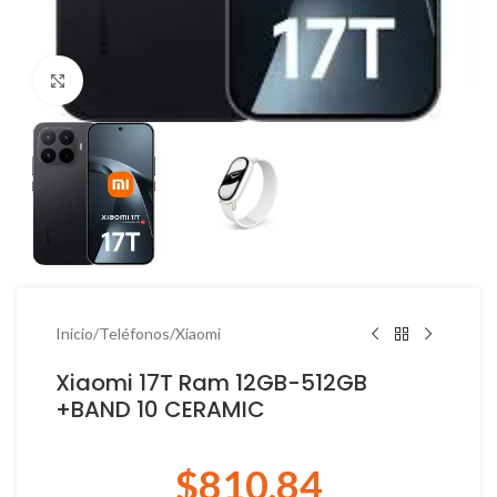
Haga Click para agrandar
Inicio
/
Teléfonos
/
Xiaomi
Xiaomi 17T Ram 12GB-512GB
+BAND 10 CERAMIC
$
810.84