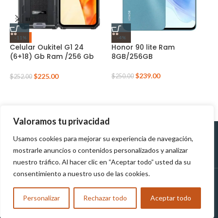
-11%
-4%
Celular Oukitel G1 24
Honor 90 lite Ram
I
(6+18) Gb Ram /256 Gb
8GB/256GB
8
color NARANJA
$
239.00
$
225.00
$
250.00
$
$
252.00
Valoramos tu privacidad
Usamos cookies para mejorar su experiencia de navegación,
Políticas de
Políticas de tratamiento de
mostrarle anuncios o contenidos personalizados y analizar
Devolución
datos personales
nuestro tráfico. Al hacer clic en “Aceptar todo” usted da su
consentimiento a nuestro uso de las cookies.
MUNDOTEK
2023
TODOS LOS DERECHOS RESERVADOS
Personalizar
Rechazar todo
Aceptar todo
Compra y Reclama tu Obsequio