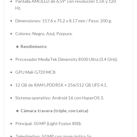
Pantalla AMOLED de 6.59″ con resolución 1.5K y 120
Hz.
Dimensiones: 157.6 x 75.2 x 8.17 mm / Peso: 200 g.
Colores: Negro, Azul, Púrpura.
🔹 Rendimiento
Procesador MediaTek Dimensity 8500 Ultra (3.4 GHz).
GPU Mali-G720 MC8.
12 GB de RAM LPDDR5X + 256/512 GB UFS 4.1.
Sistema operativo: Android 16 con HyperOS 3.
🔹 Cámara trasera (triple, con Leica)
Principal: 50 MP (Light Fusion 800).
Teleobjetivo: 50 MP con zoom óptico 5x.