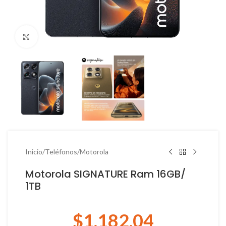
Haga Click para agrandar
Inicio
/
Teléfonos
/
Motorola
Motorola SIGNATURE Ram 16GB/
1TB
$
1,182.04