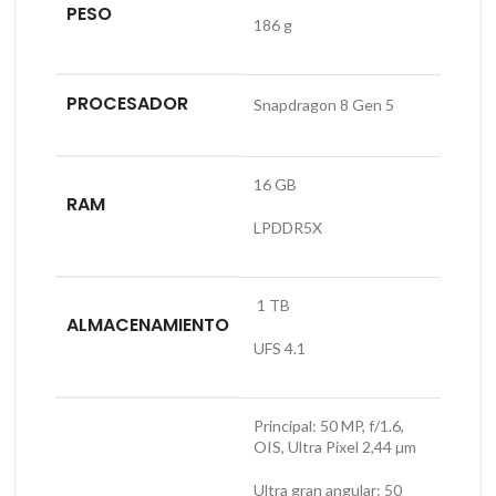
PESO
186 g
PROCESADOR
Snapdragon 8 Gen 5
16 GB
RAM
LPDDR5X
1 TB
ALMACENAMIENTO
UFS 4.1
Principal: 50 MP, f/1.6,
OIS, Ultra Pixel 2,44 µm
Ultra gran angular: 50