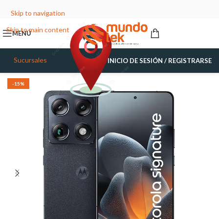
Skip to navigation
Skip to main content
MENÚ
Sucursales
INICIO DE SESIÓN / REGISTRARSE
-15%